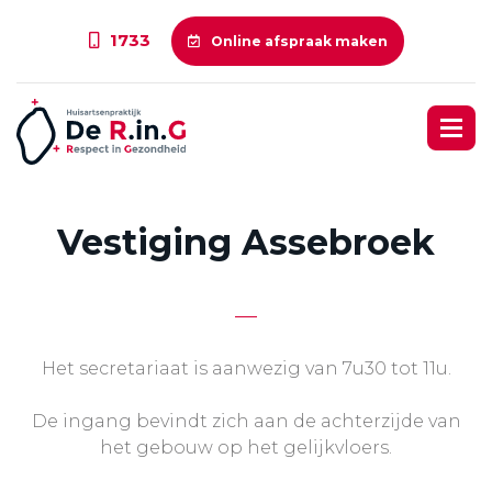
1733
Online afspraak maken
Vestiging Assebroek
Het secretariaat is aanwezig van 7u30 tot 11u.
De ingang bevindt zich aan de achterzijde van
het gebouw op het gelijkvloers.