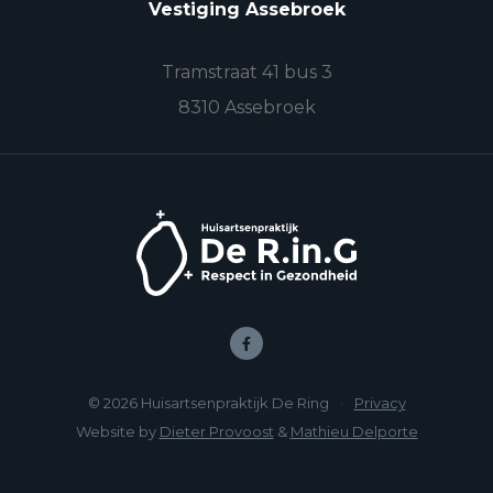
Vestiging Assebroek
Tramstraat 41 bus 3
8310 Assebroek
© 2026 Huisartsenpraktijk De Ring
·
Privacy
Website by
Dieter Provoost
&
Mathieu Delporte