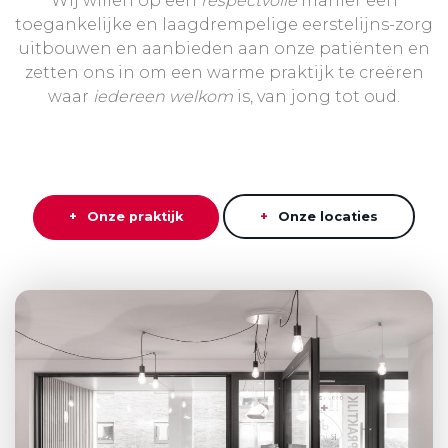
Wij willen op een
respectvolle
manier een
toegankelijke en laagdrempelige eerstelijns-zorg
uitbouwen en aanbieden aan onze patiënten en
zetten ons in om een warme praktijk te creëren
waar
iedereen welkom
is, van jong tot oud.
Onze praktijk
Onze locaties