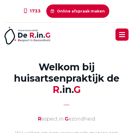
1733
Online afspraak maken
Welkom bij
huisartsenpraktijk de
R
.in.
G
R
espect.in.
G
ezondheid